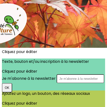
Exporter les lignes sélectionnées
Exporter toutes les colonnes
Exporter uniquement les colonnes affichées
Menu
?>
Images de la page d'accueil
Cliquez pour éditer
Texte, bouton et/ou inscription à la newsletter
Cliquez pour éditer
Je m'abonne à la newsletter
OK
Ajoutez un logo, un bouton, des réseaux sociaux
Cliquez pour éditer