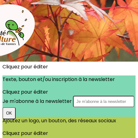
Exporter les lignes sélectionnées
Exporter toutes les colonnes
Exporter uniquement les colonnes affichées
Menu
?>
Images de la page d'accueil
Cliquez pour éditer
Texte, bouton et/ou inscription à la newsletter
Cliquez pour éditer
Je m'abonne à la newsletter
OK
Ajoutez un logo, un bouton, des réseaux sociaux
Cliquez pour éditer