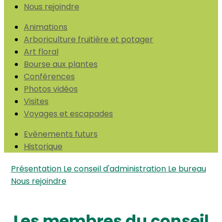
Nous rejoindre
Animations
Arboriculture fruitière et potager
Art floral
Bourse aux plantes
Conférences
Photos vidéos
Visites
Voyages et escapades
Evènements futurs
Historique
Présentation
Le conseil d'administration
Le bureau
Nous rejoindre
Les membres du conseil