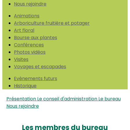
Nous rejoindre
Animations
Arboriculture fruitière et potager
Art floral
Bourse aux plantes
Conférences
Photos vidéos
Visites
Voyages et escapades
Evènements futurs
Historique
Présentation
Le conseil d'administration
Le bureau
Nous rejoindre
Les membres du bureau