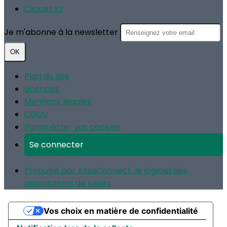
Cliquez ici
Je m'abonne à la newsletter
OK
Plan du site
Licences
Mentions légales
CGUV
Paramétrer vos cookies
Se connecter
Propulsé par AssoConnect, le logiciel des
associations de Loisirs
Vos choix en matière de confidentialité