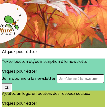
Exporter les lignes sélectionnées
Exporter toutes les colonnes
Exporter uniquement les colonnes affichées
Menu
?>
Images de la page d'accueil
Cliquez pour éditer
Texte, bouton et/ou inscription à la newsletter
Cliquez pour éditer
Je m'abonne à la newsletter
OK
Ajoutez un logo, un bouton, des réseaux sociaux
Cliquez pour éditer