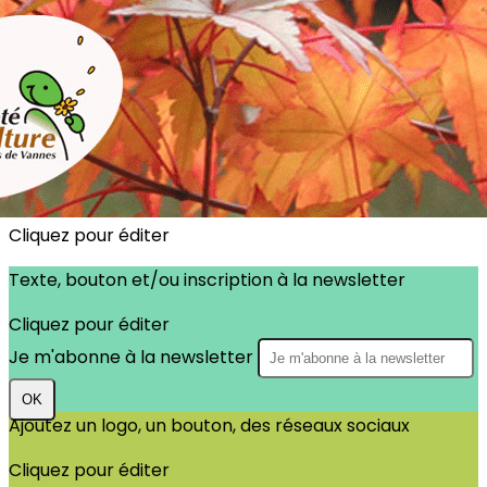
Exporter les lignes sélectionnées
Exporter toutes les colonnes
Exporter uniquement les colonnes affichées
Menu
?>
Images de la page d'accueil
Cliquez pour éditer
Texte, bouton et/ou inscription à la newsletter
Cliquez pour éditer
Je m'abonne à la newsletter
OK
Ajoutez un logo, un bouton, des réseaux sociaux
Cliquez pour éditer