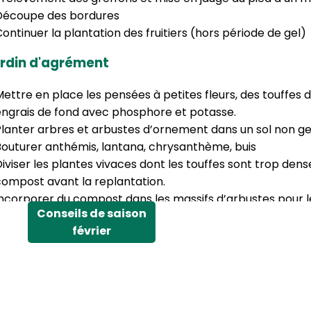
Découpe des bordures
ontinuer la plantation des fruitiers (hors période de gel)
ardin d'agrément
ettre en place les pensées à petites fleurs, des touffes 
engrais de fond avec phosphore et potasse.
Planter arbres et arbustes d’ornement dans un sol non ge
Bouturer anthémis, lantana, chrysanthème, buis
iviser les plantes vivaces dont les touffes sont trop den
compost avant la replantation.
ncorporer du compost dans les massifs d’arbustes pour le
Conseils de saison
ailler les arbustes qui ont fleuri cet été.
février
nspectez les dahlias, glaïeuls et autres bulbes stockés au 
rs
ettoyer les outils de jardin et désinfecter les tuteurs avec