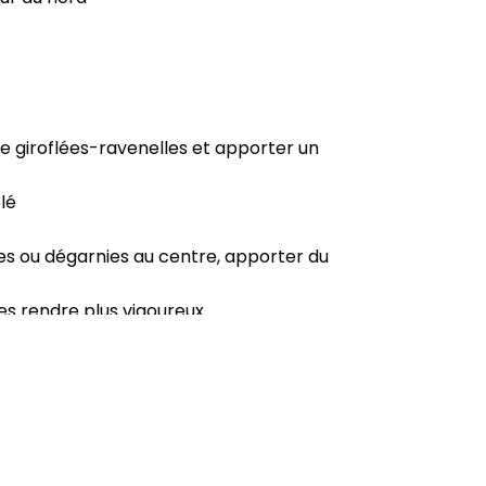
de giroflées-ravenelles et apporter un
lé
ses ou dégarnies au centre, apporter du
s rendre plus vigoureux.
sec.
 de l’alcool à brûler.