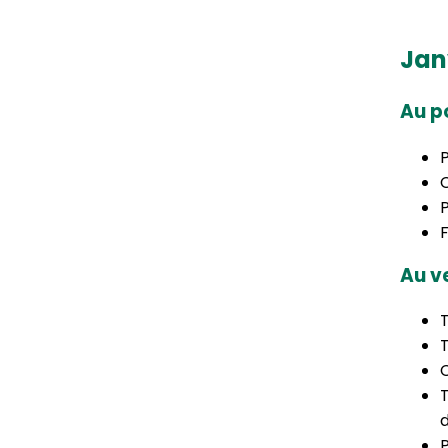
Jan
Au p
P
P
Au v
T
T
C
T