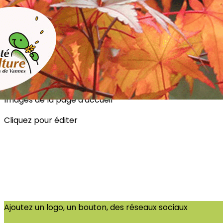
Exporter les lignes sélectionnées
Exporter toutes les colonnes
Exporter uniquement les colonnes affichées
Menu
?>
Images de la page d'accueil
Cliquez pour éditer
Ajoutez un logo, un bouton, des réseaux sociaux