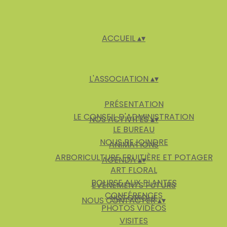
ACCUEIL
▴
▾
L'ASSOCIATION
▴
▾
PRÉSENTATION
LE CONSEIL D'ADMINISTRATION
NOS ACTIVITÉS
▴
▾
LE BUREAU
NOUS REJOINDRE
ANIMATIONS
ARBORICULTURE FRUITIÈRE ET POTAGER
AGENDA
▴
▾
ART FLORAL
BOURSE AUX PLANTES
EVÈNEMENTS FUTURS
CONFÉRENCES
HISTORIQUE
NOUS CONTACTER
▴
▾
PHOTOS VIDÉOS
VISITES