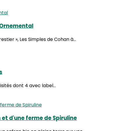
n Ornemental
estier », Les Simples de Cohan à...
s
isités dont 4 avec label...
n et d'une ferme de Spiruline