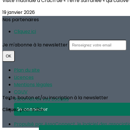
Visite matinale à Crach de « Terre Safranée « qui cultive 
19 janvier 2026
Nos partenaires
Cliquez ici
Je m'abonne à la newsletter
OK
Plan du site
Licences
Mentions légales
CGUV
Texte, bouton et/ou inscription à la newsletter
Paramétrer vos cookies
Se connecter
Cliquez pour éditer
Propulsé par AssoConnect, le logiciel des associatio