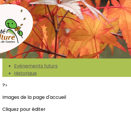
Exporter les lignes sélectionnées
Exporter toutes les colonnes
Exporter uniquement les colonnes affichées
Menu
<
>
Evènements futurs
Historique
?>
Images de la page d'accueil
Cliquez pour éditer