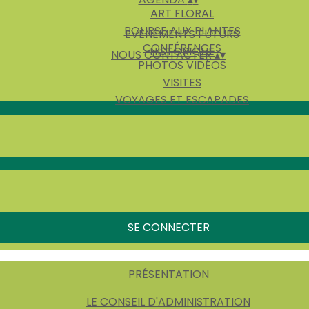
ART FLORAL
BOURSE AUX PLANTES
EVÈNEMENTS FUTURS
CONFÉRENCES
HISTORIQUE
NOUS CONTACTER
▴
▾
PHOTOS VIDÉOS
VISITES
VOYAGES ET ESCAPADES
SE CONNECTER
PRÉSENTATION
LE CONSEIL D'ADMINISTRATION