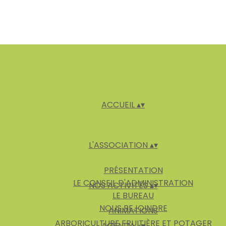
ACCUEIL
▴
▾
L'ASSOCIATION
▴
▾
PRÉSENTATION
LE CONSEIL D'ADMINISTRATION
NOS ACTIVITÉS
▴
▾
LE BUREAU
NOUS REJOINDRE
ANIMATIONS
ARBORICULTURE FRUITIÈRE ET POTAGER
AGENDA
▴
▾