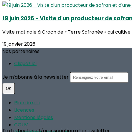
19 juin 2026 - Visite d'un producteur de safra
Visite matinale à Crach de « Terre Safranée « qui cultive 
19 janvier 2026
Nos partenaires
Cliquez ici
Je m'abonne à la newsletter
OK
Plan du site
Licences
Mentions légales
CGUV
Texte, bouton et/ou inscription à la newsletter