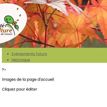
Exporter les lignes sélectionnées
Exporter toutes les colonnes
Exporter uniquement les colonnes affichées
Menu
<
>
Evènements futurs
Historique
?>
Images de la page d'accueil
Cliquez pour éditer