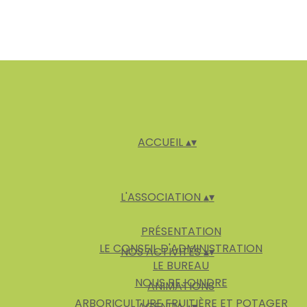
ACCUEIL
▴
▾
L'ASSOCIATION
▴
▾
PRÉSENTATION
LE CONSEIL D'ADMINISTRATION
NOS ACTIVITÉS
▴
▾
LE BUREAU
NOUS REJOINDRE
ANIMATIONS
ARBORICULTURE FRUITIÈRE ET POTAGER
AGENDA
▴
▾