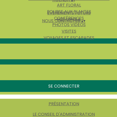
ART FLORAL
BOURSE AUX PLANTES
EVÈNEMENTS FUTURS
CONFÉRENCES
HISTORIQUE
NOUS CONTACTER
▴
▾
PHOTOS VIDÉOS
VISITES
VOYAGES ET ESCAPADES
SE CONNECTER
PRÉSENTATION
LE CONSEIL D'ADMINISTRATION