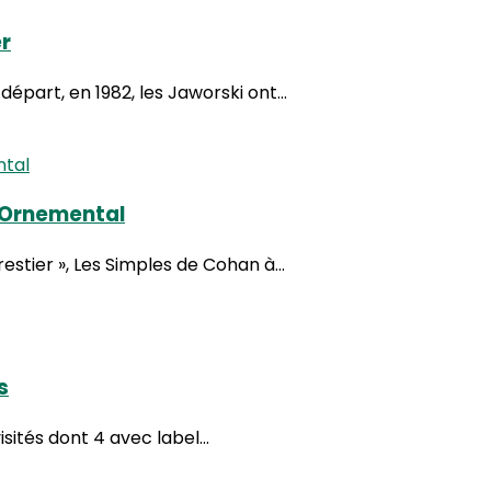
er
départ, en 1982, les Jaworski ont...
n Ornemental
estier », Les Simples de Cohan à...
s
isités dont 4 avec label...